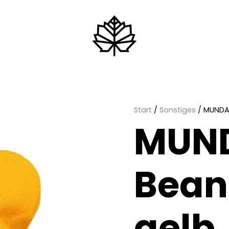
Start
/
Sonstiges
/ MUNDAR
MUN
Bean
gelb