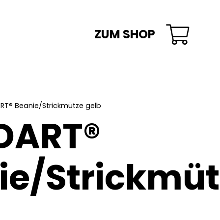
ZUM SHOP
Es befinden sich keine Produkte im Warenkorb.
T® Beanie/Strickmütze gelb
DART®
ie/Strickmüt