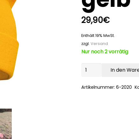
29,90
€
Enthält 19% MwSt.
zzgl.
Versand
Nur noch 2 vorrätig
MUNDART®
In den War
Beanie/Strickmütze
gelb
Artikelnummer:
6-2020
K
Menge