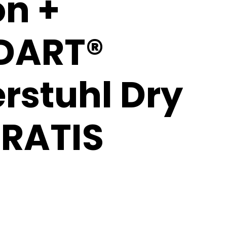
on +
DART®
rstuhl Dry
GRATIS