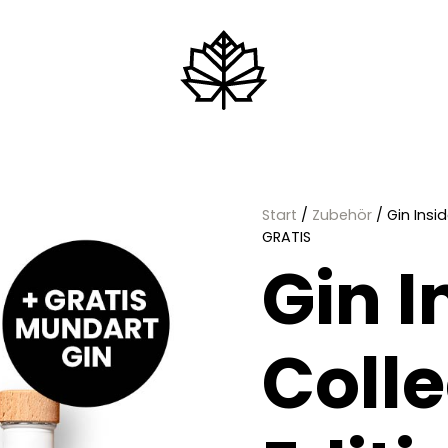
Start
/
Zubehör
/ Gin Insi
GRATIS
Gin I
Colle