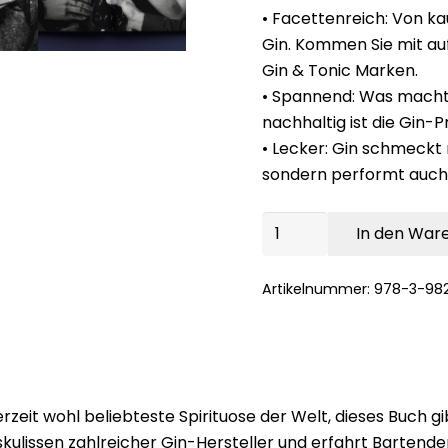
• Facettenreich: Von ka
Gin. Kommen Sie mit auf
Gin & Tonic Marken.
• Spannend: Was macht 
nachhaltig ist die Gin-
• Lecker: Gin schmeckt n
sondern performt auch a
Gin
In den War
Inside
Collector’s
Artikelnummer:
978-3-98
Edition
+
MUNDART®
Kaiserstuhl
Dry
e derzeit wohl beliebteste Spirituose der Welt, dieses Bu
Gin
ionskulissen zahlreicher Gin-Hersteller und erfahrt Barten