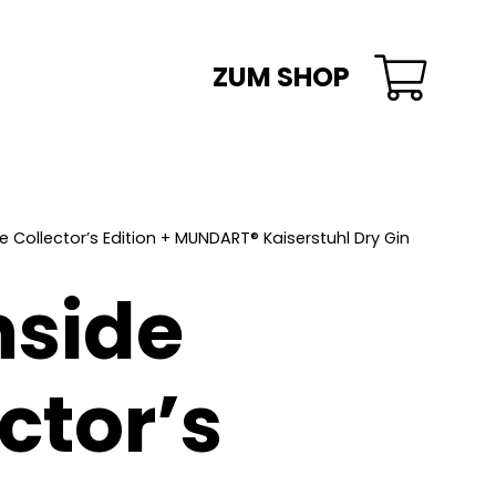
ZUM SHOP
Es befinden sich keine Produkte im Warenkorb.
de Collector’s Edition + MUNDART® Kaiserstuhl Dry Gin
nside
ctor’s