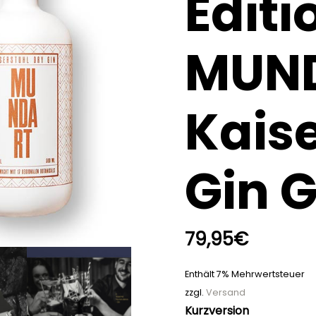
Editi
MUN
Kaise
Gin 
79,95
€
Enthält 7% Mehrwertsteuer
zzgl.
Versand
Kurzversion